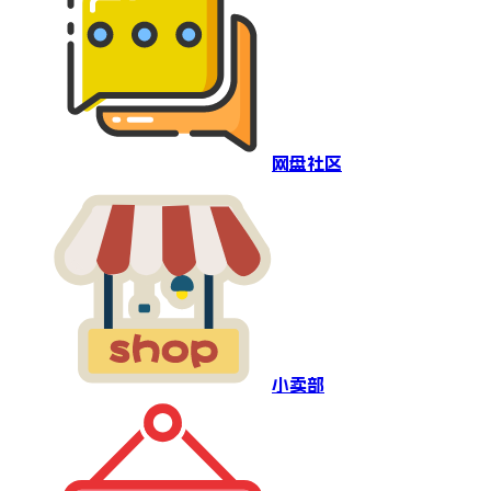
网盘社区
小卖部