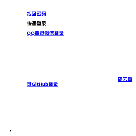
找回密码
快速登录
QQ登录
微信登录
码云登
录
GitHub登录