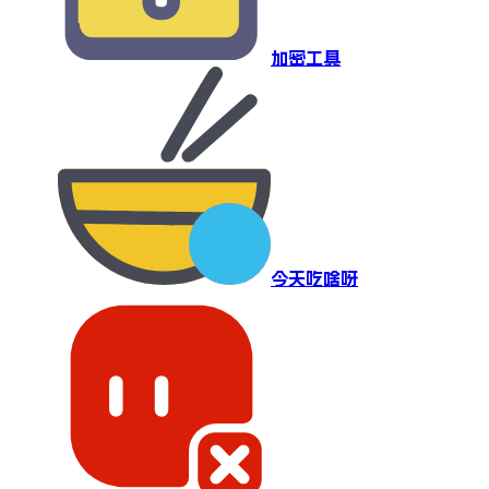
加密工具
今天吃啥呀