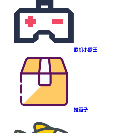
联机小霸王
推箱子