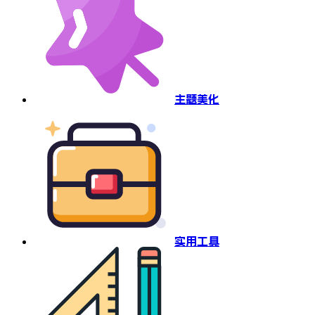
主题美化
实用工具