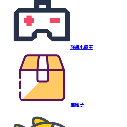
联机小霸王
推箱子