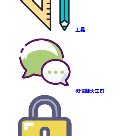
工具
微信聊天生成