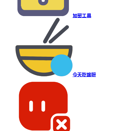
加密工具
今天吃啥呀