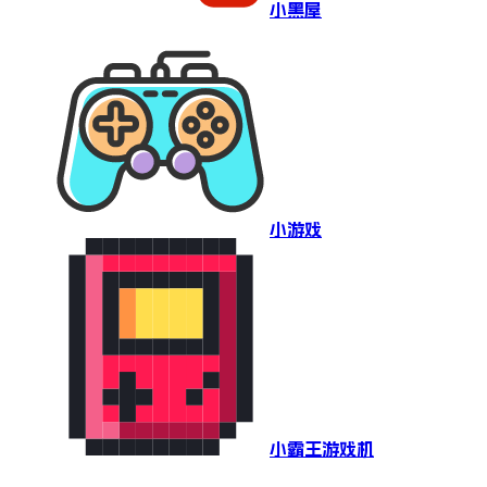
小黑屋
小游戏
小霸王游戏机