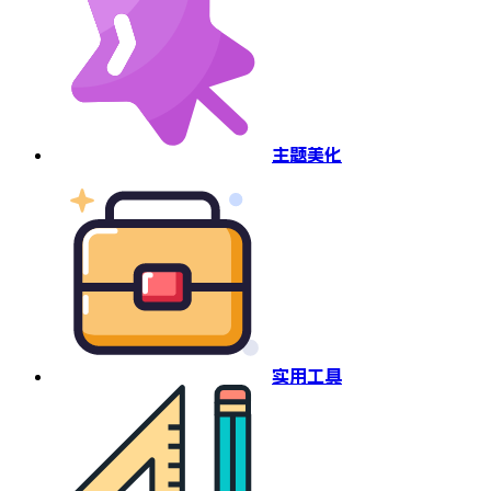
主题美化
实用工具