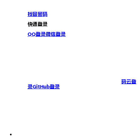
找回密码
快速登录
QQ登录
微信登录
码云登
录
GitHub登录