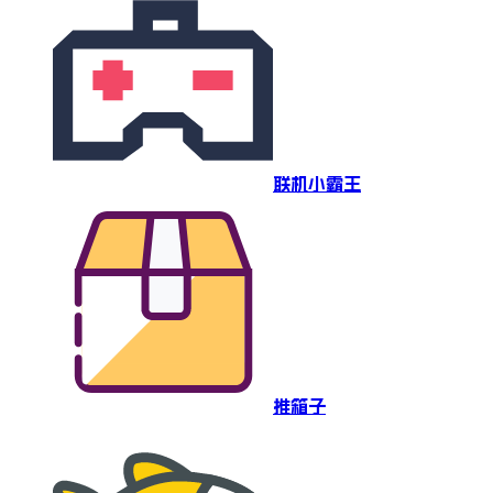
联机小霸王
推箱子