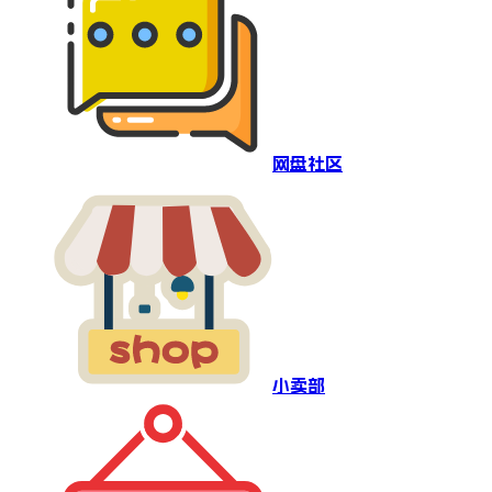
网盘社区
小卖部