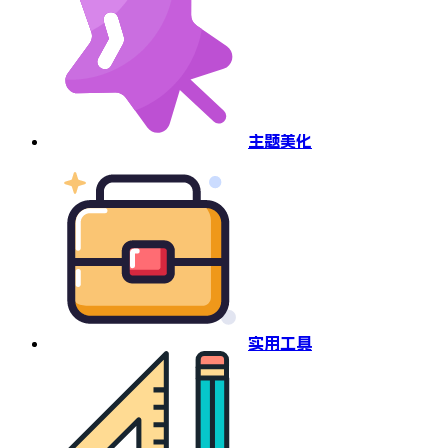
主题美化
实用工具