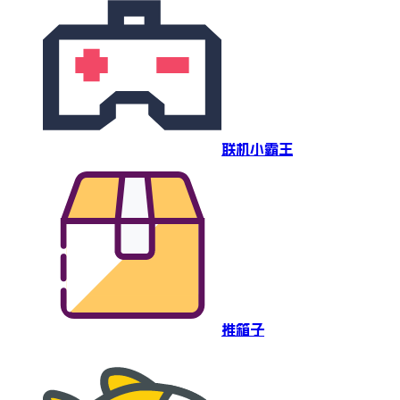
联机小霸王
推箱子