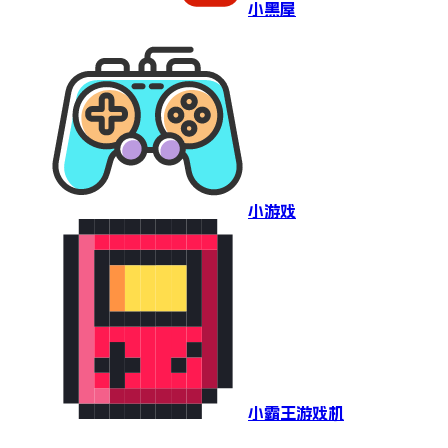
小黑屋
小游戏
小霸王游戏机