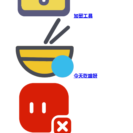
加密工具
今天吃啥呀