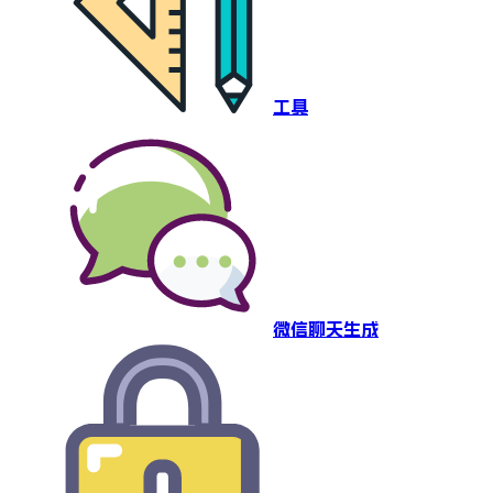
工具
微信聊天生成