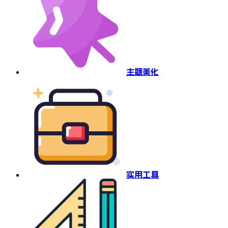
主题美化
实用工具