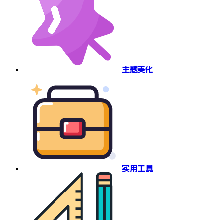
主题美化
实用工具