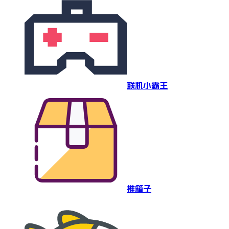
联机小霸王
推箱子