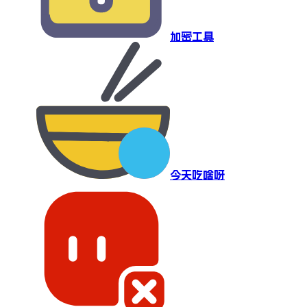
加密工具
今天吃啥呀