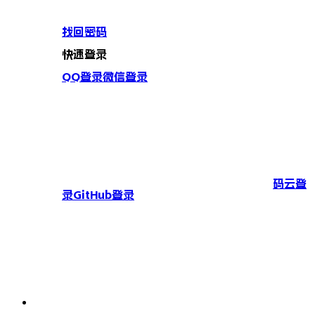
找回密码
快速登录
QQ登录
微信登录
码云登
录
GitHub登录