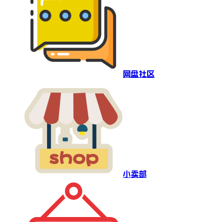
网盘社区
小卖部