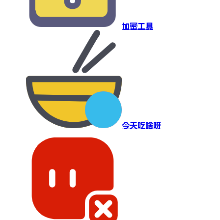
加密工具
今天吃啥呀