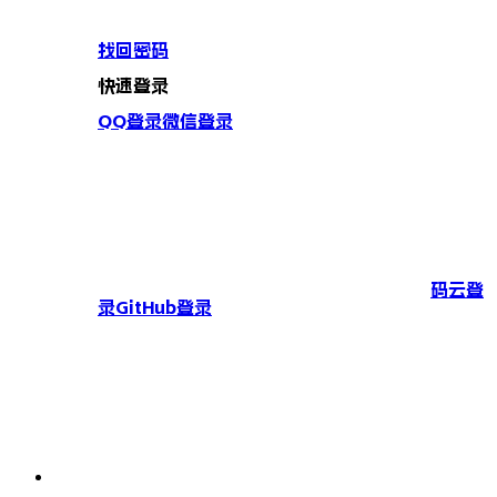
找回密码
快速登录
QQ登录
微信登录
码云登
录
GitHub登录