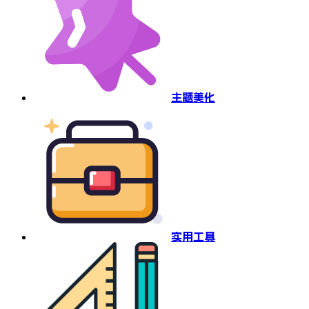
主题美化
实用工具