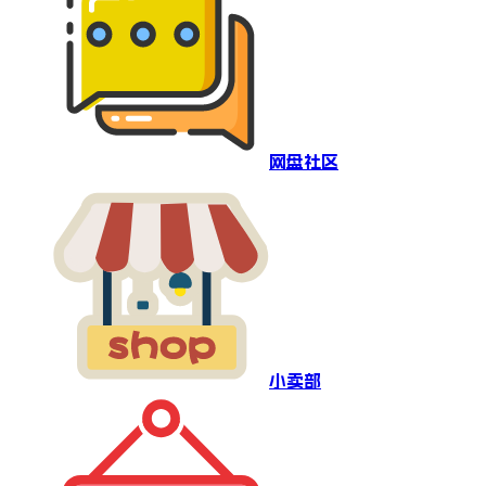
网盘社区
小卖部