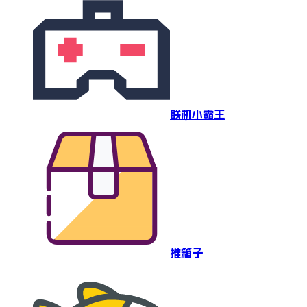
联机小霸王
推箱子