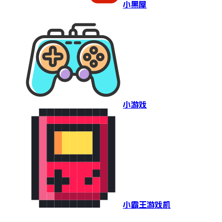
小黑屋
小游戏
小霸王游戏机