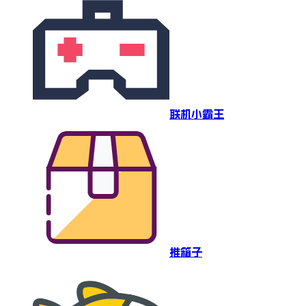
联机小霸王
推箱子