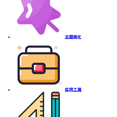
主题美化
实用工具