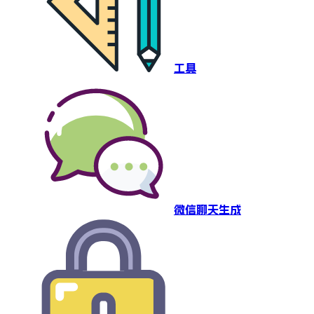
工具
微信聊天生成