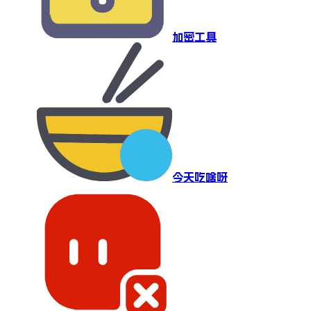
加密工具
今天吃啥呀