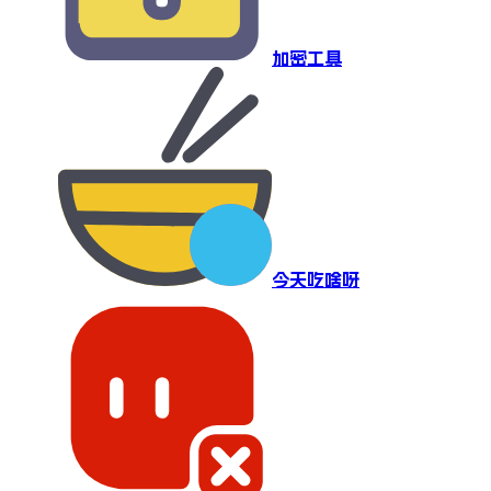
加密工具
今天吃啥呀