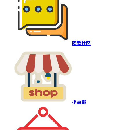
网盘社区
小卖部