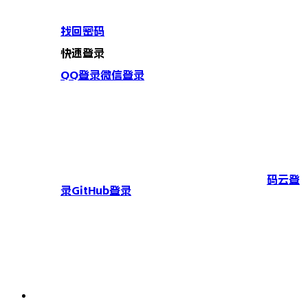
找回密码
快速登录
QQ登录
微信登录
码云登
录
GitHub登录