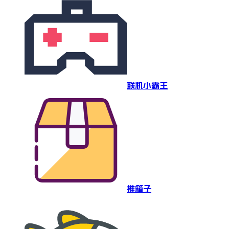
联机小霸王
推箱子