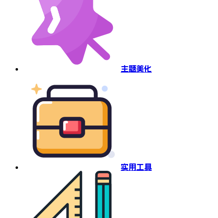
主题美化
实用工具