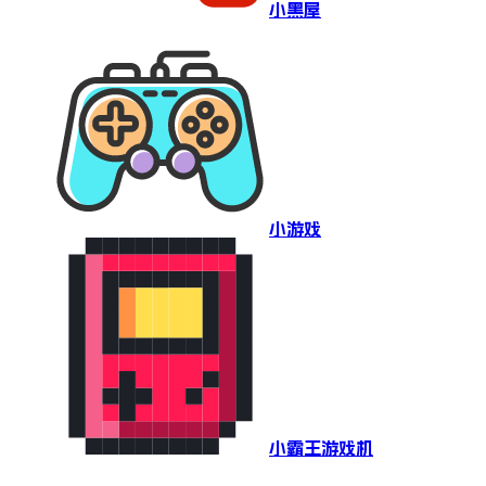
小黑屋
小游戏
小霸王游戏机