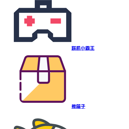
联机小霸王
推箱子