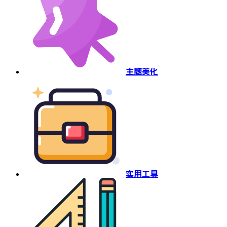
主题美化
实用工具