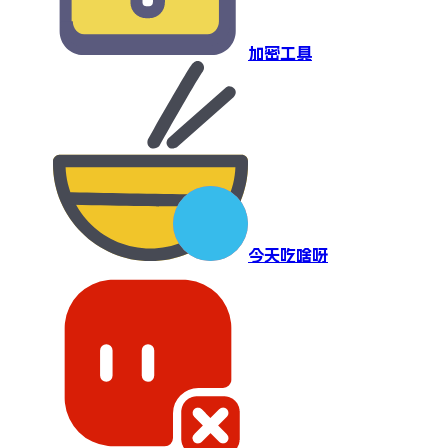
加密工具
今天吃啥呀