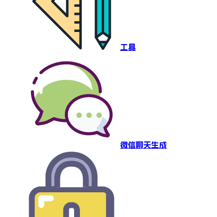
工具
微信聊天生成