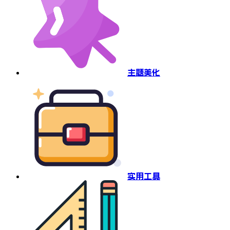
主题美化
实用工具