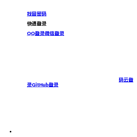
找回密码
快速登录
QQ登录
微信登录
码云登
录
GitHub登录