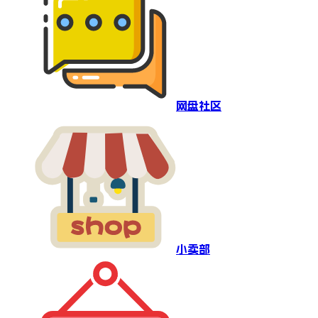
网盘社区
小卖部