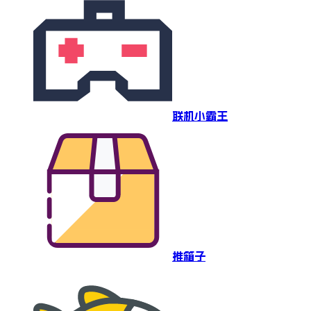
联机小霸王
推箱子