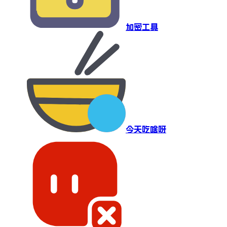
加密工具
今天吃啥呀