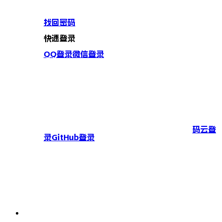
找回密码
快速登录
QQ登录
微信登录
码云登
录
GitHub登录