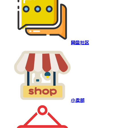
网盘社区
小卖部