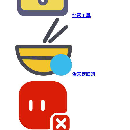
加密工具
今天吃啥呀