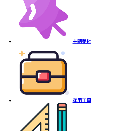
主题美化
实用工具