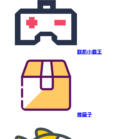
联机小霸王
推箱子