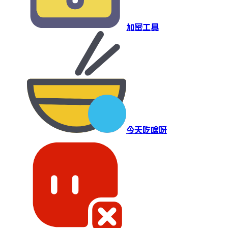
加密工具
今天吃啥呀