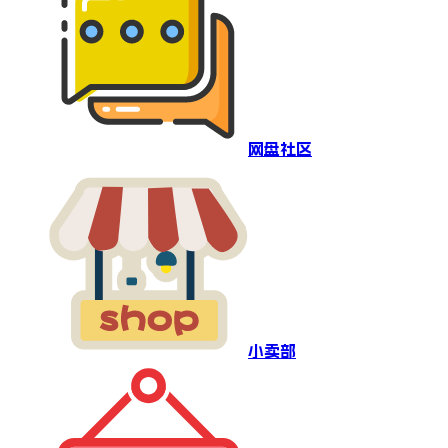
网盘社区
小卖部