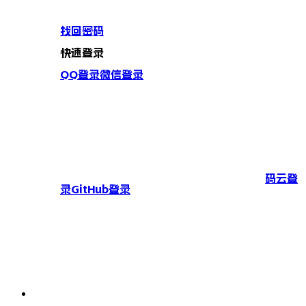
找回密码
快速登录
QQ登录
微信登录
码云登
录
GitHub登录