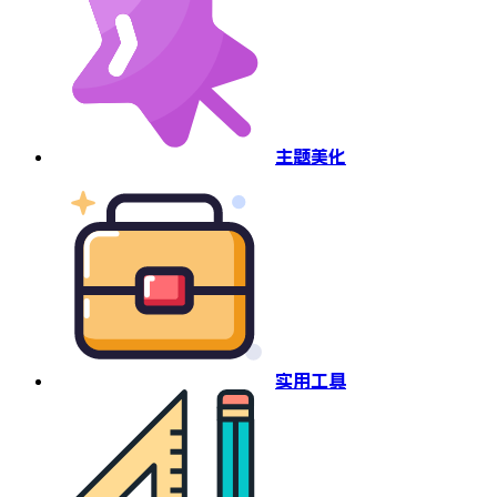
主题美化
实用工具