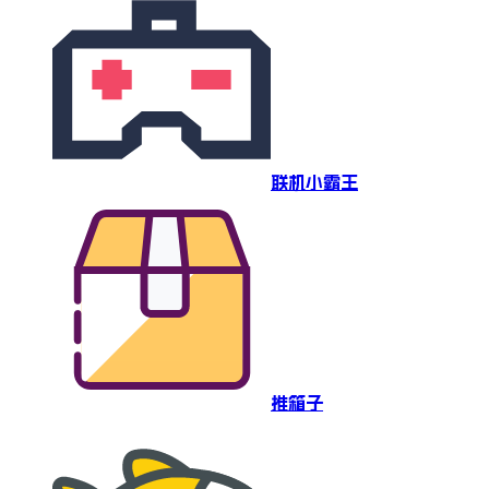
联机小霸王
推箱子