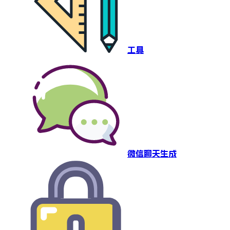
工具
微信聊天生成