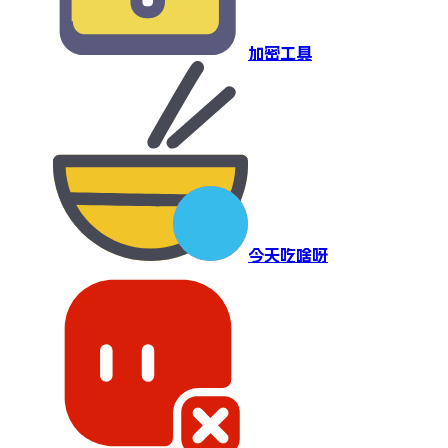
加密工具
今天吃啥呀