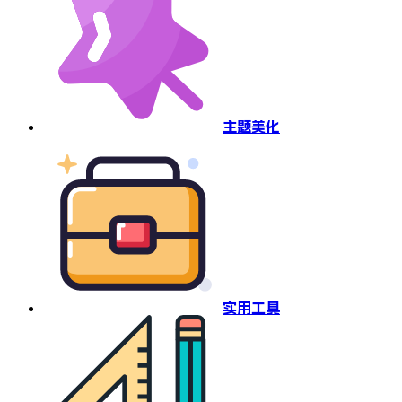
主题美化
实用工具