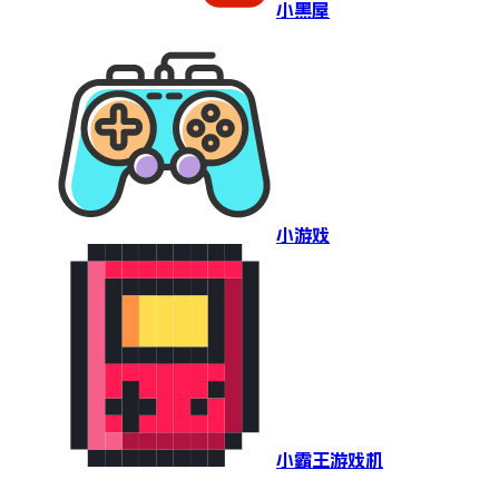
小黑屋
小游戏
小霸王游戏机