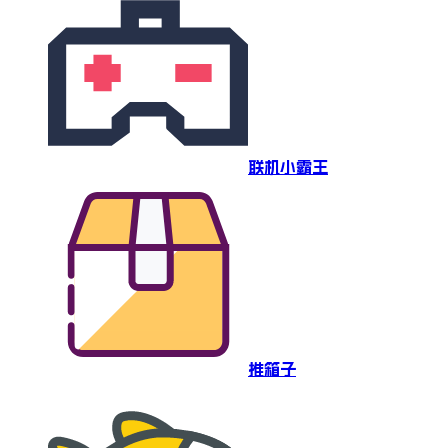
联机小霸王
推箱子