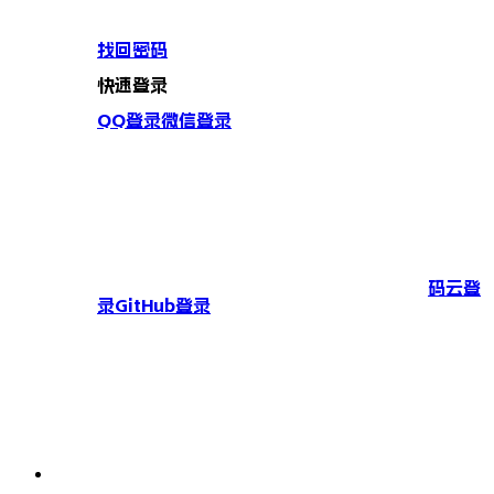
找回密码
快速登录
QQ登录
微信登录
码云登
录
GitHub登录