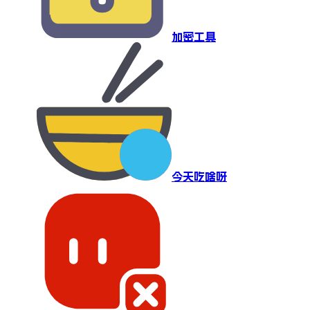
加密工具
今天吃啥呀