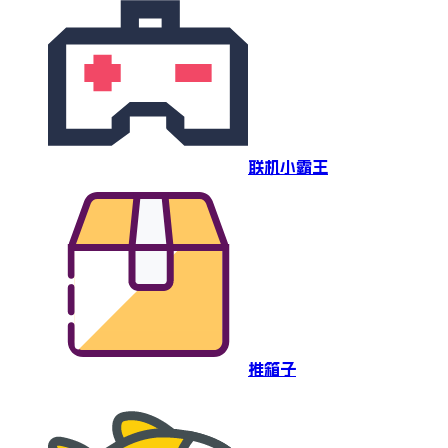
联机小霸王
推箱子