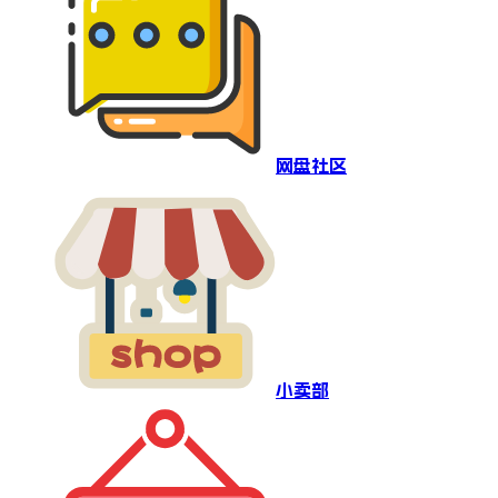
网盘社区
小卖部