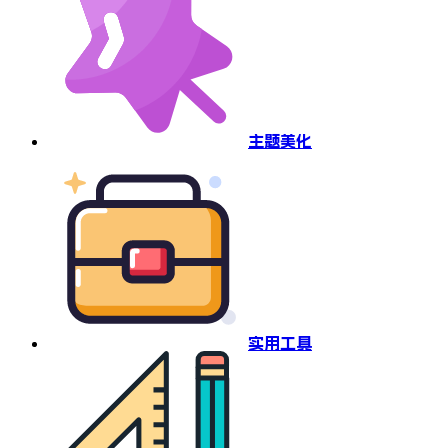
主题美化
实用工具