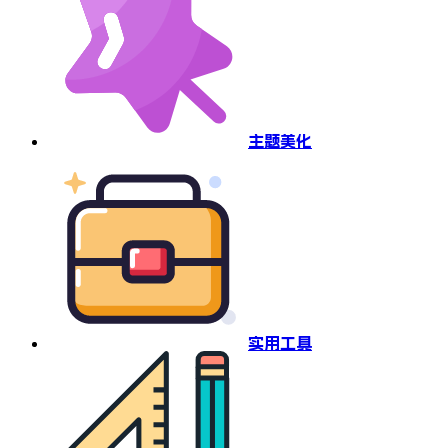
主题美化
实用工具