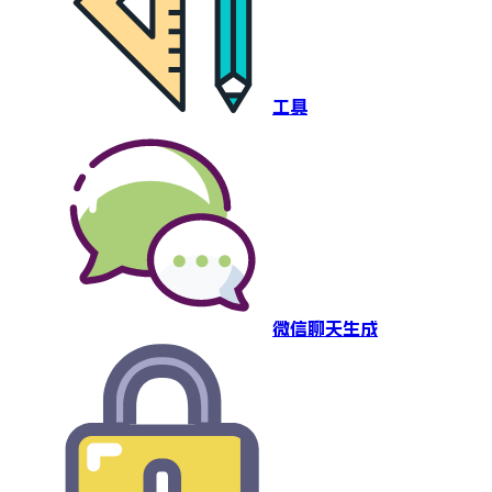
工具
微信聊天生成