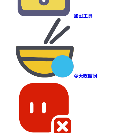
加密工具
今天吃啥呀