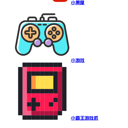
小黑屋
小游戏
小霸王游戏机