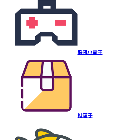
联机小霸王
推箱子