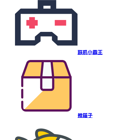
联机小霸王
推箱子