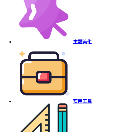
主题美化
实用工具