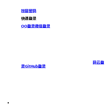
找回密码
快速登录
QQ登录
微信登录
码云登
录
GitHub登录