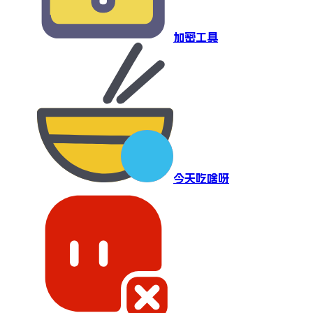
加密工具
今天吃啥呀