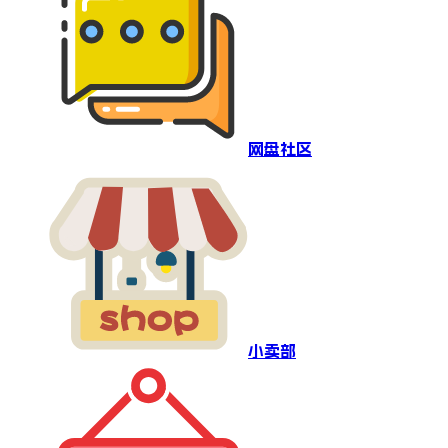
网盘社区
小卖部