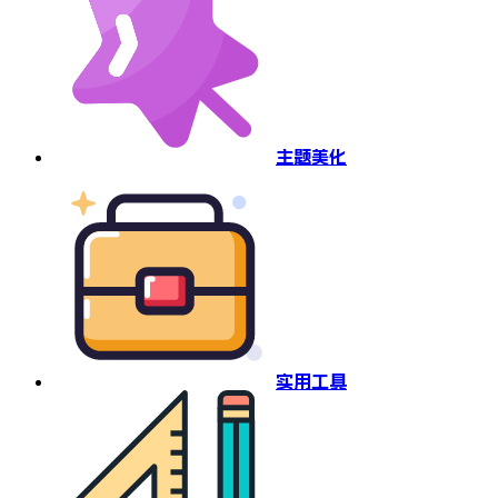
主题美化
实用工具