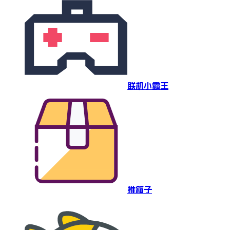
联机小霸王
推箱子