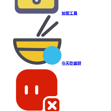
加密工具
今天吃啥呀