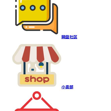
网盘社区
小卖部