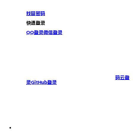
找回密码
快速登录
QQ登录
微信登录
码云登
录
GitHub登录