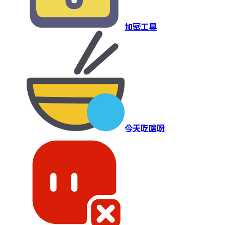
加密工具
今天吃啥呀