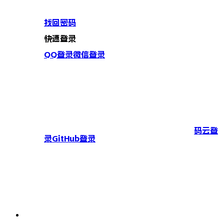
找回密码
快速登录
QQ登录
微信登录
码云登
录
GitHub登录