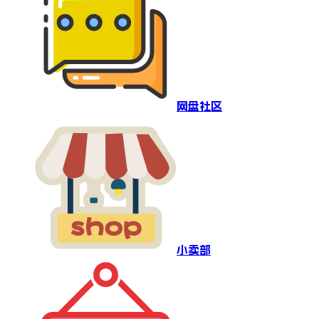
网盘社区
小卖部