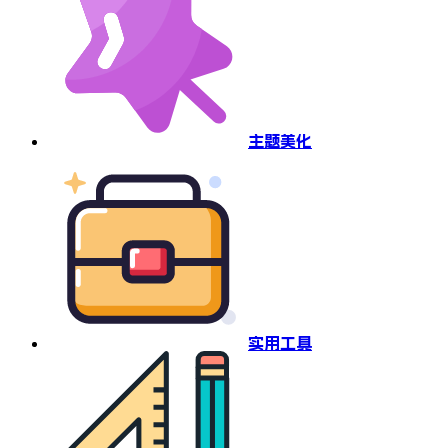
主题美化
实用工具