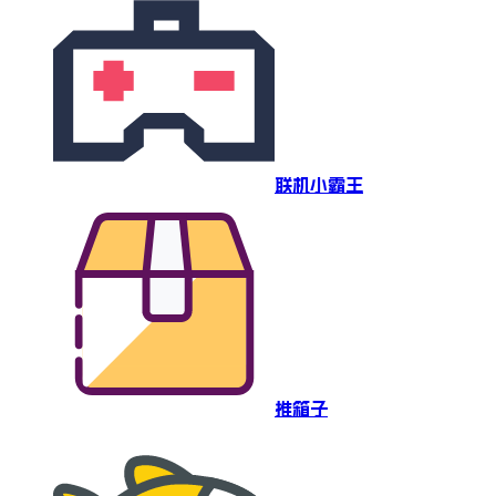
联机小霸王
推箱子