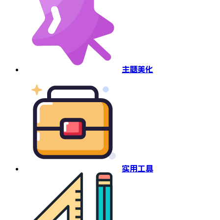
主题美化
实用工具