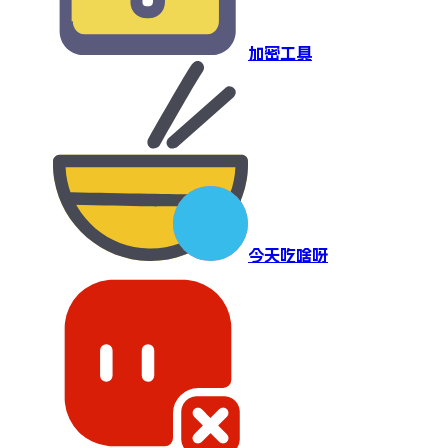
加密工具
今天吃啥呀