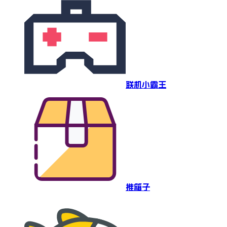
联机小霸王
推箱子