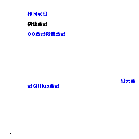
找回密码
快速登录
QQ登录
微信登录
码云登
录
GitHub登录