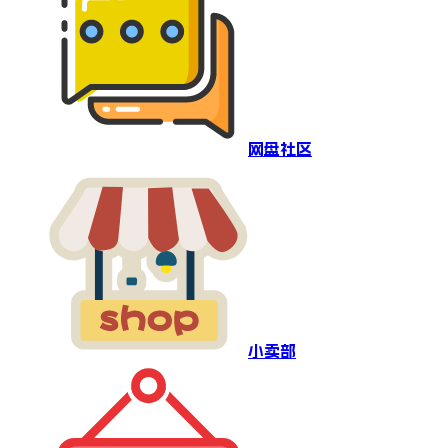
网盘社区
小卖部