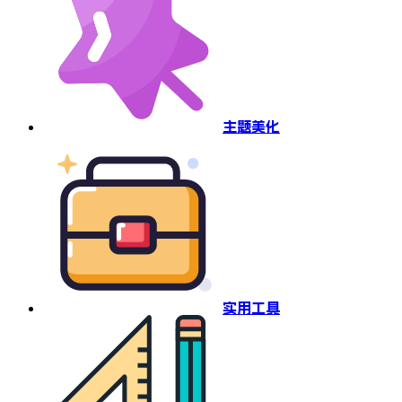
主题美化
实用工具