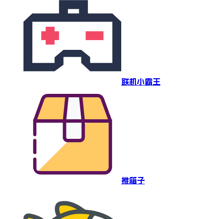
联机小霸王
推箱子