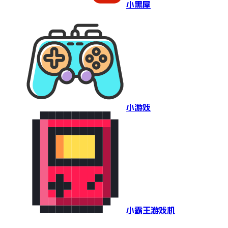
小黑屋
小游戏
小霸王游戏机