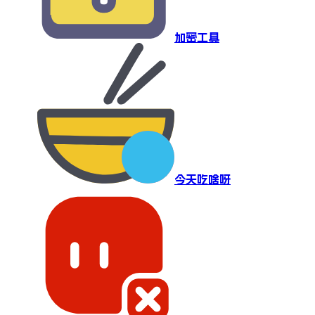
加密工具
今天吃啥呀