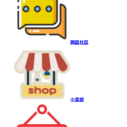
网盘社区
小卖部