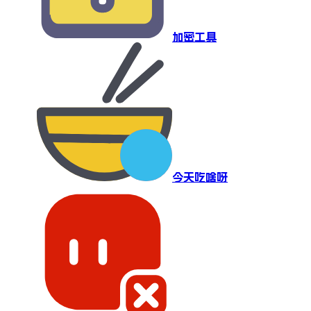
加密工具
今天吃啥呀