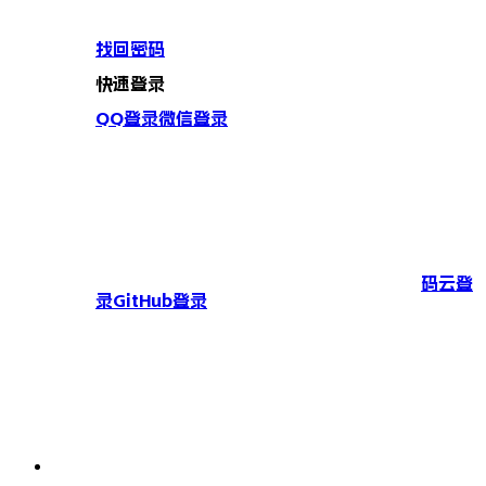
找回密码
快速登录
QQ登录
微信登录
码云登
录
GitHub登录