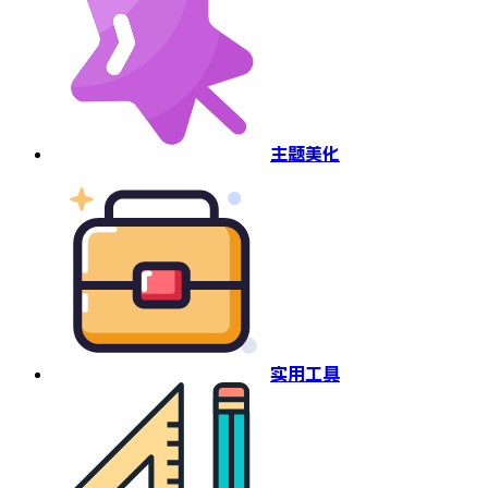
主题美化
实用工具