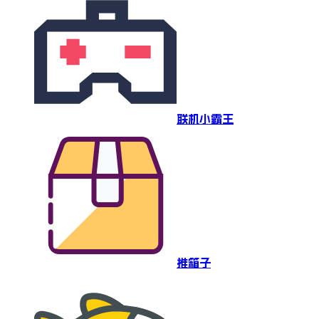
联机小霸王
推箱子