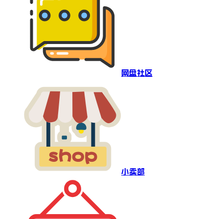
网盘社区
小卖部