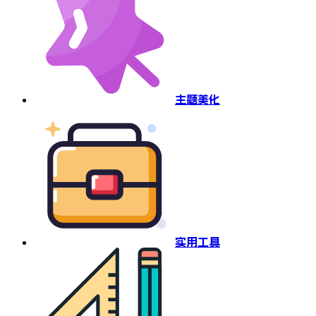
主题美化
实用工具