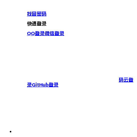
找回密码
快速登录
QQ登录
微信登录
码云登
录
GitHub登录