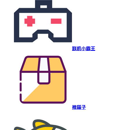
联机小霸王
推箱子