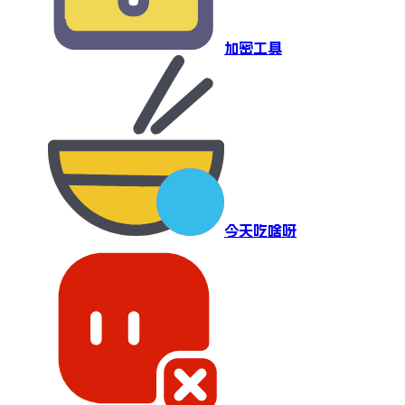
加密工具
今天吃啥呀