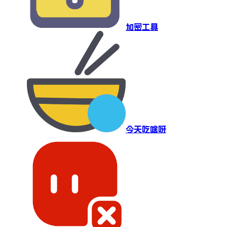
加密工具
今天吃啥呀