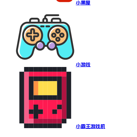
小黑屋
小游戏
小霸王游戏机