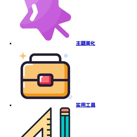
主题美化
实用工具