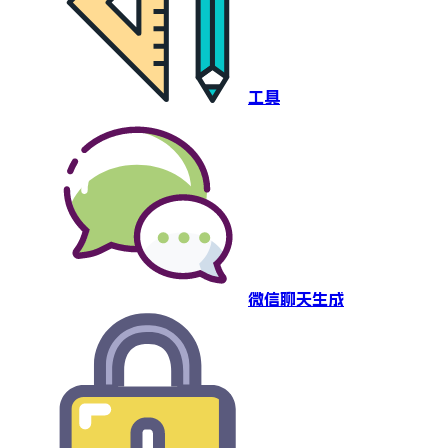
工具
微信聊天生成