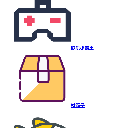
联机小霸王
推箱子