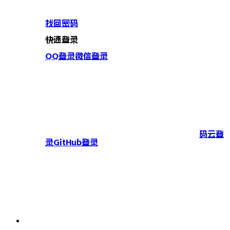
找回密码
快速登录
QQ登录
微信登录
码云登
录
GitHub登录