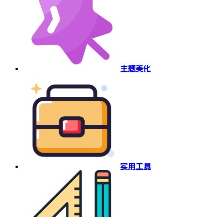
主题美化
实用工具