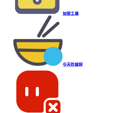
加密工具
今天吃啥呀