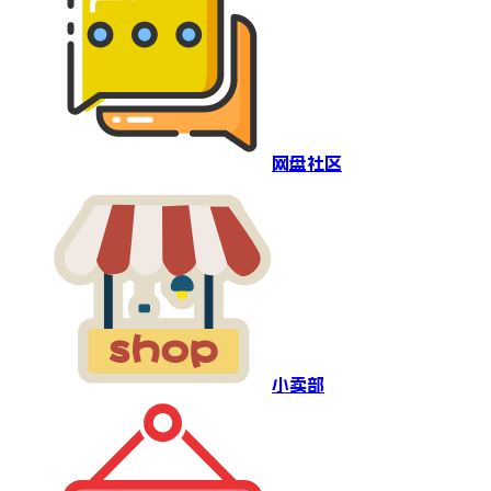
网盘社区
小卖部