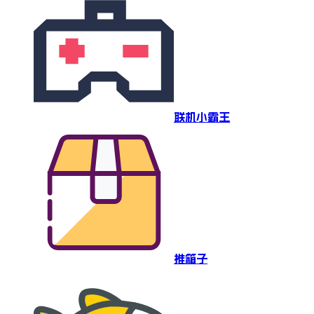
联机小霸王
推箱子