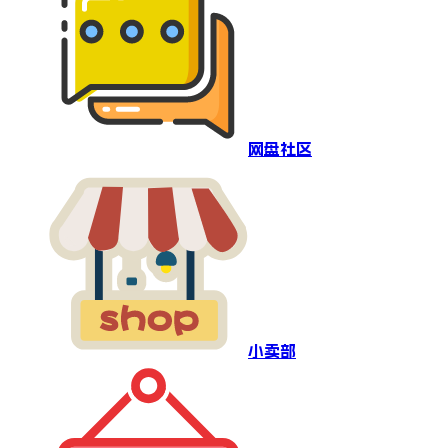
网盘社区
小卖部