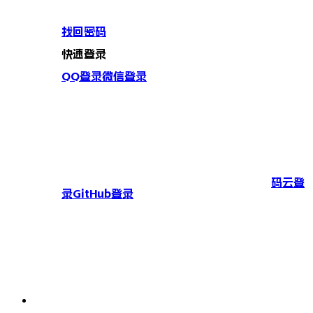
找回密码
快速登录
QQ登录
微信登录
码云登
录
GitHub登录