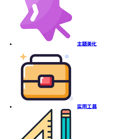
主题美化
实用工具