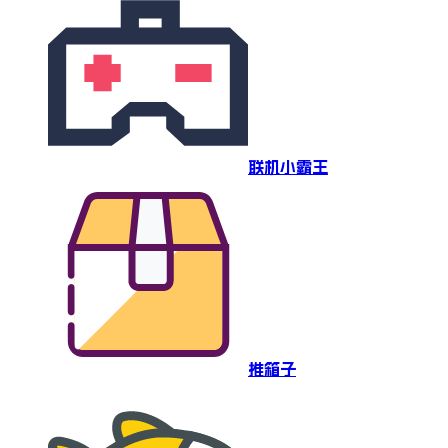
联机小霸王
推箱子