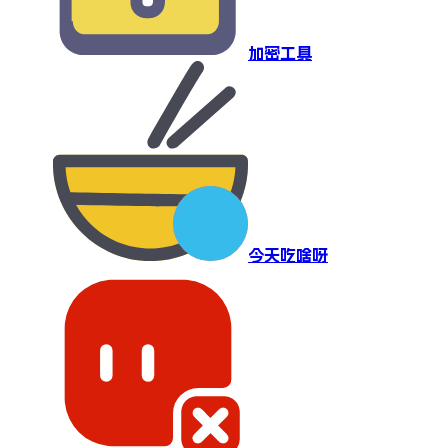
加密工具
今天吃啥呀