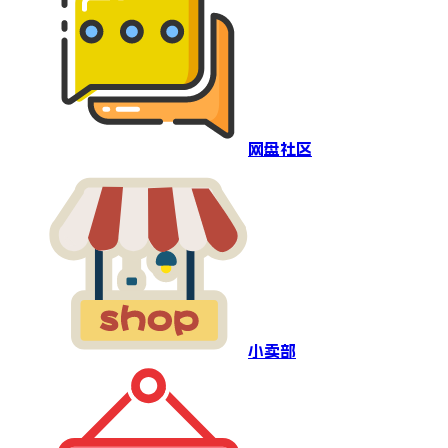
网盘社区
小卖部