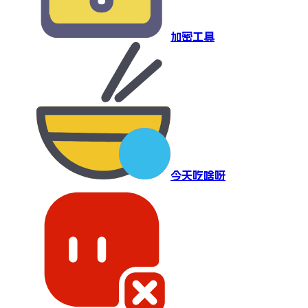
加密工具
今天吃啥呀