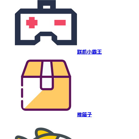
联机小霸王
推箱子