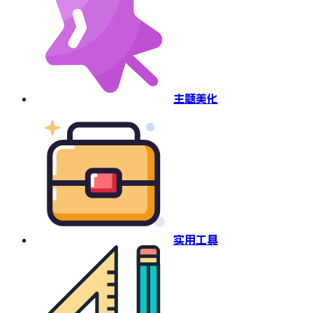
主题美化
实用工具