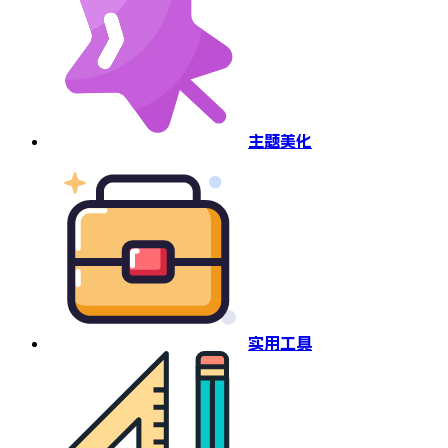
主题美化
实用工具