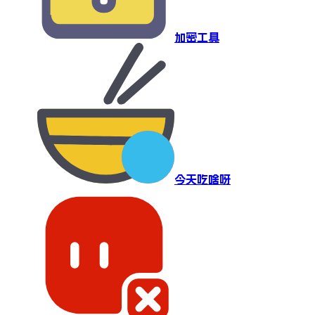
加密工具
今天吃啥呀