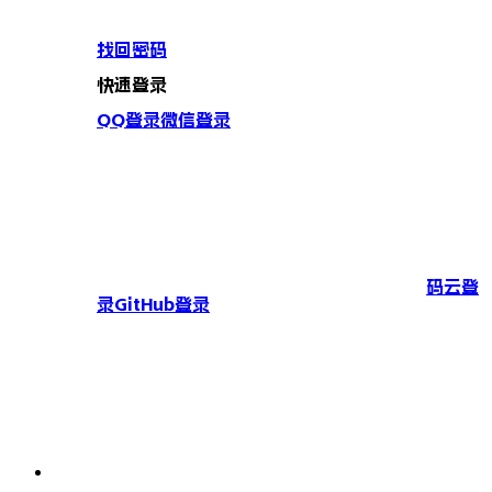
找回密码
快速登录
QQ登录
微信登录
码云登
录
GitHub登录