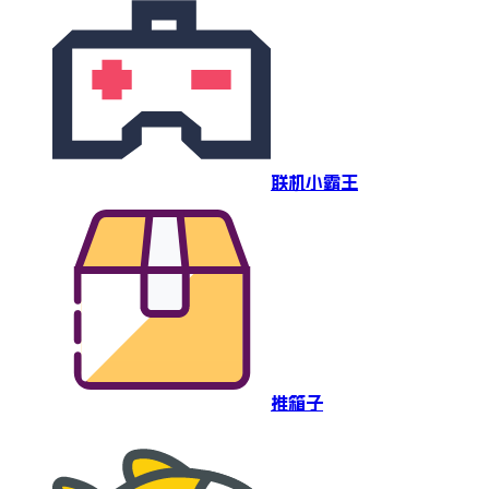
联机小霸王
推箱子