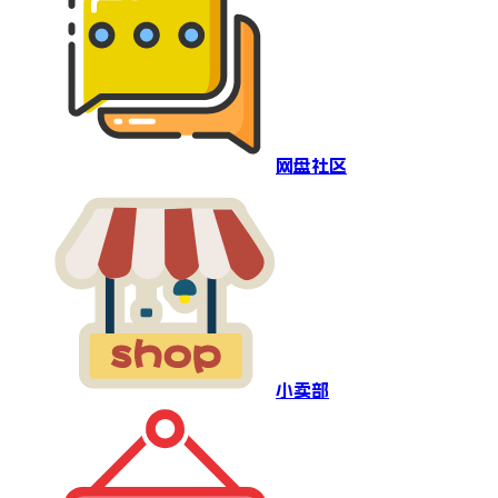
网盘社区
小卖部