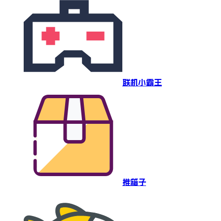
联机小霸王
推箱子