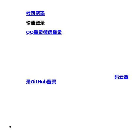
找回密码
快速登录
QQ登录
微信登录
码云登
录
GitHub登录