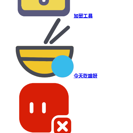
加密工具
今天吃啥呀