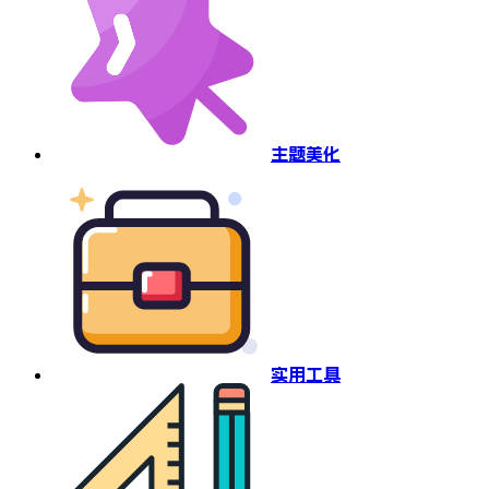
主题美化
实用工具