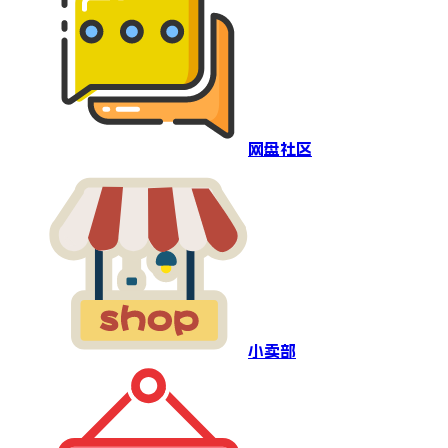
网盘社区
小卖部