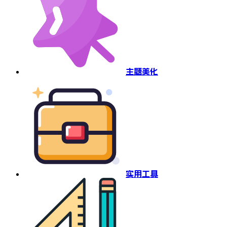
主题美化
实用工具