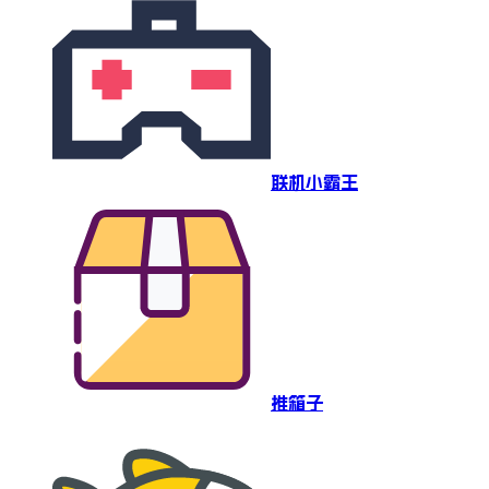
联机小霸王
推箱子