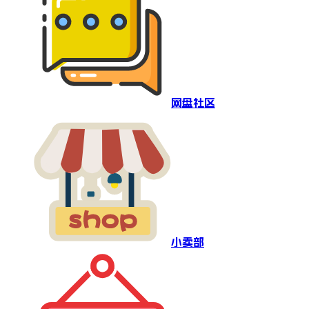
网盘社区
小卖部