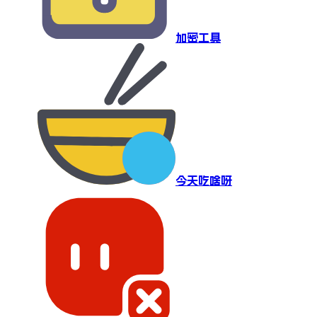
加密工具
今天吃啥呀