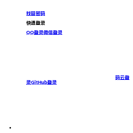
找回密码
快速登录
QQ登录
微信登录
码云登
录
GitHub登录