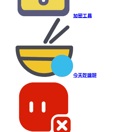
加密工具
今天吃啥呀