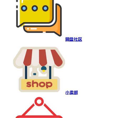
网盘社区
小卖部