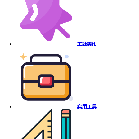
主题美化
实用工具