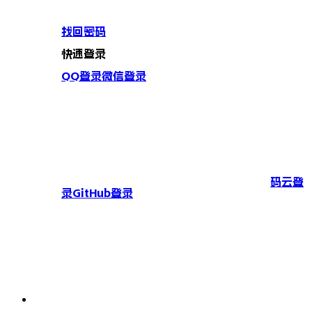
找回密码
快速登录
QQ登录
微信登录
码云登
录
GitHub登录