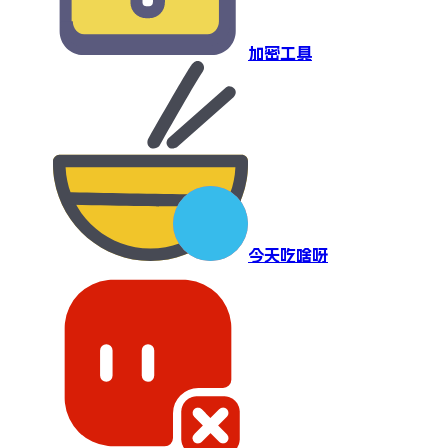
加密工具
今天吃啥呀