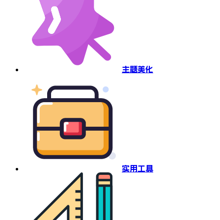
主题美化
实用工具