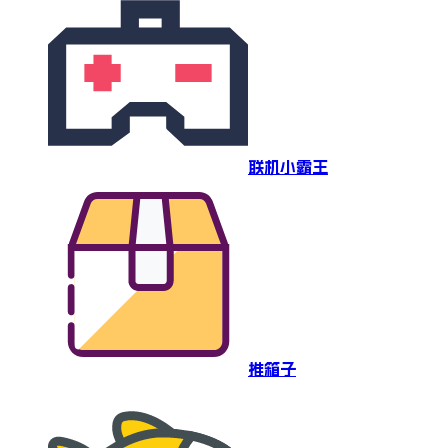
联机小霸王
推箱子