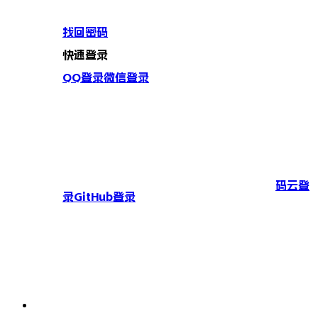
找回密码
快速登录
QQ登录
微信登录
码云登
录
GitHub登录