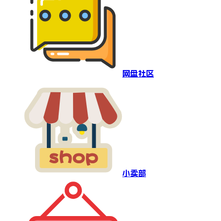
网盘社区
小卖部