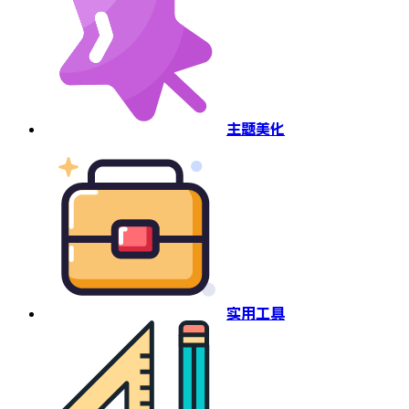
主题美化
实用工具