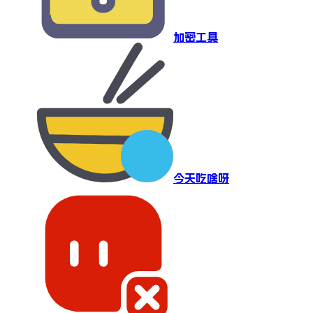
加密工具
今天吃啥呀