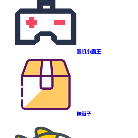
联机小霸王
推箱子