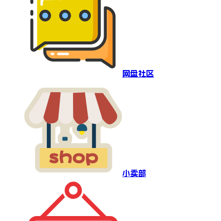
网盘社区
小卖部