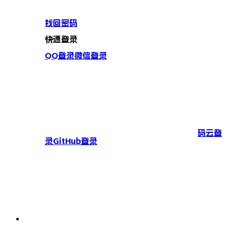
找回密码
快速登录
QQ登录
微信登录
码云登
录
GitHub登录