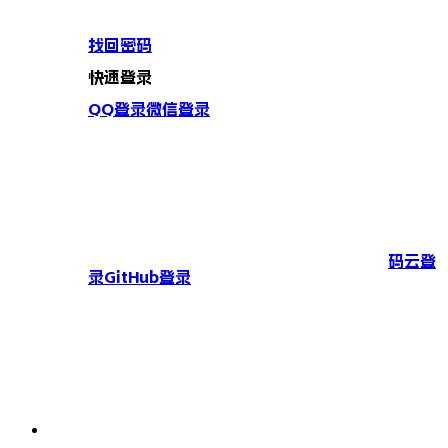
找回密码
快速登录
QQ登录
微信登录
码云登
录
GitHub登录