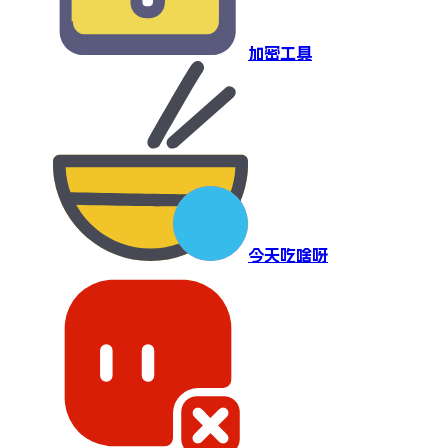
加密工具
今天吃啥呀