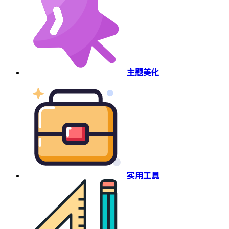
主题美化
实用工具