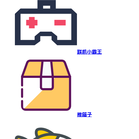
联机小霸王
推箱子