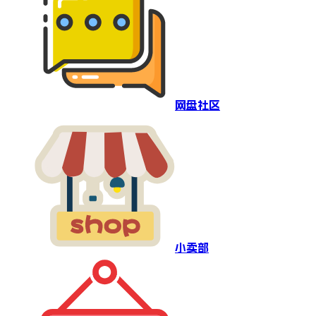
网盘社区
小卖部