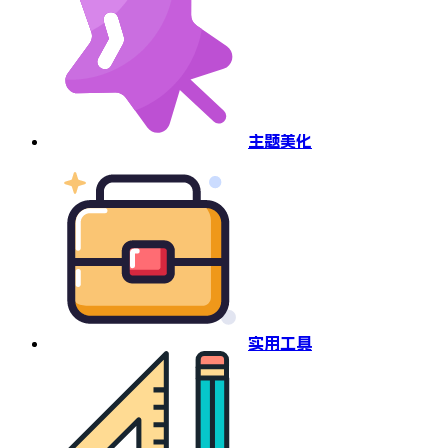
主题美化
实用工具