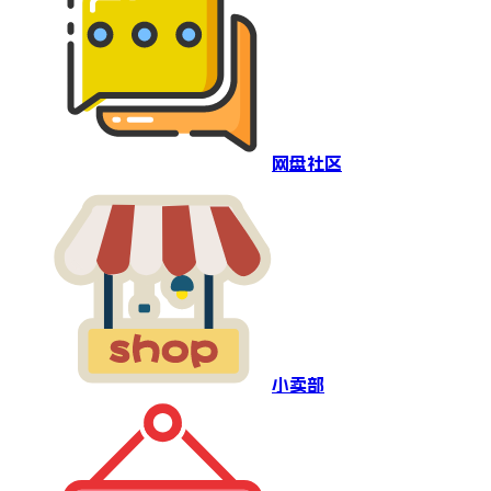
网盘社区
小卖部