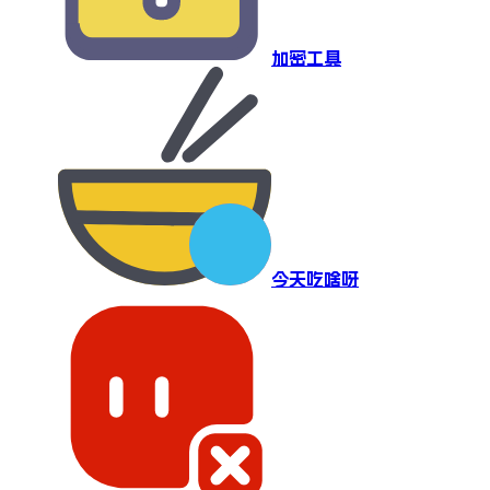
加密工具
今天吃啥呀