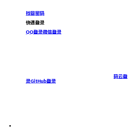
找回密码
快速登录
QQ登录
微信登录
码云登
录
GitHub登录