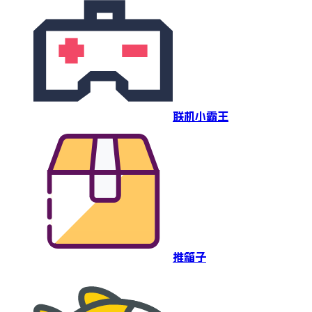
联机小霸王
推箱子