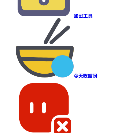
加密工具
今天吃啥呀