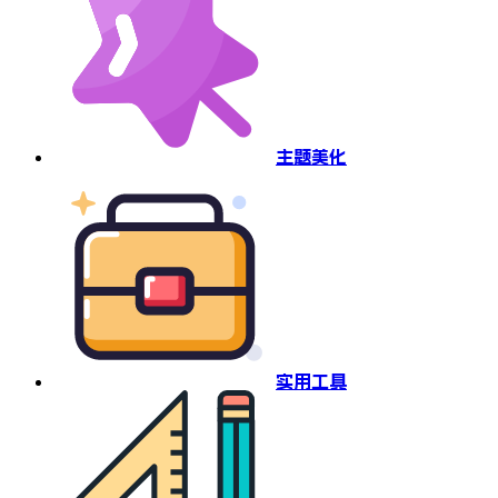
主题美化
实用工具