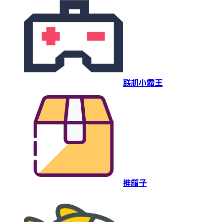
联机小霸王
推箱子