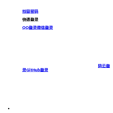
找回密码
快速登录
QQ登录
微信登录
码云登
录
GitHub登录