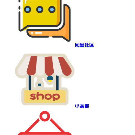
网盘社区
小卖部