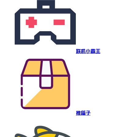
联机小霸王
推箱子