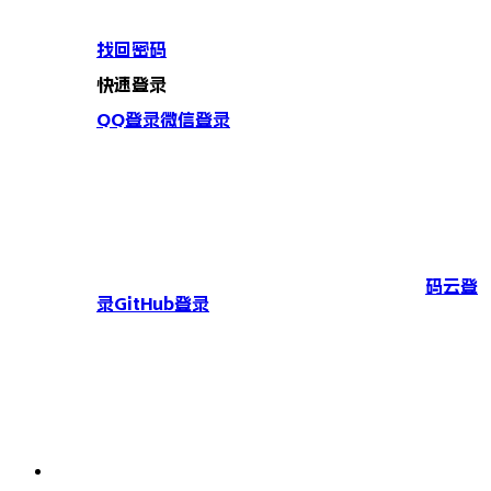
找回密码
快速登录
QQ登录
微信登录
码云登
录
GitHub登录