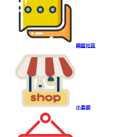
网盘社区
小卖部