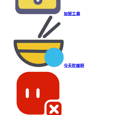
加密工具
今天吃啥呀