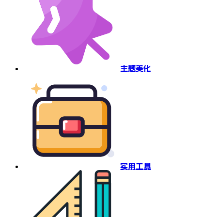
主题美化
实用工具