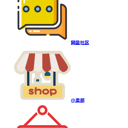
网盘社区
小卖部