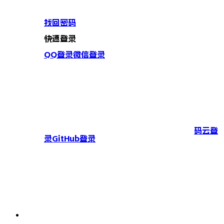
找回密码
快速登录
QQ登录
微信登录
码云登
录
GitHub登录