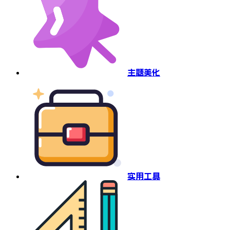
主题美化
实用工具