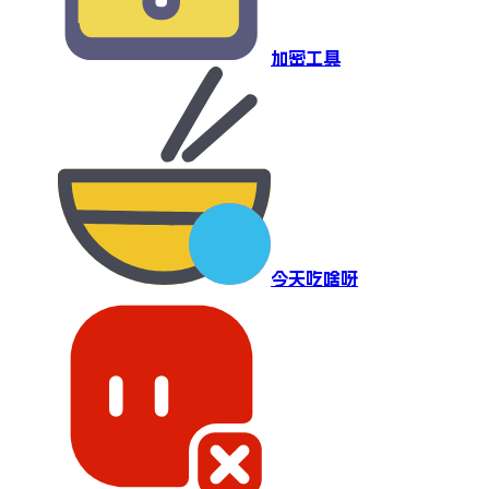
加密工具
今天吃啥呀