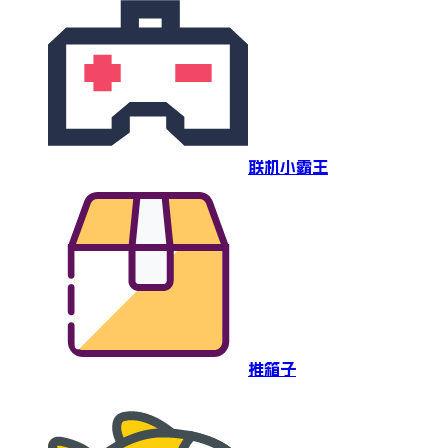
联机小霸王
推箱子