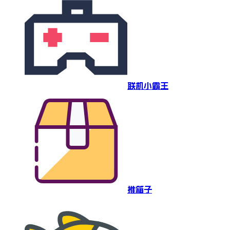
联机小霸王
推箱子