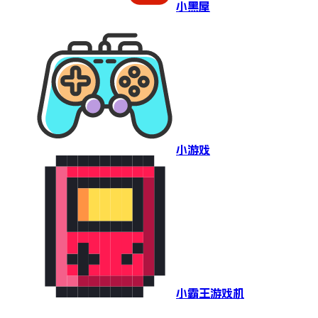
小黑屋
小游戏
小霸王游戏机