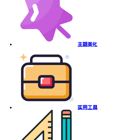
主题美化
实用工具