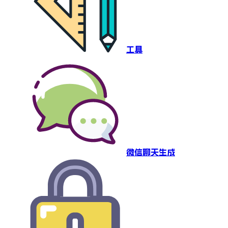
工具
微信聊天生成