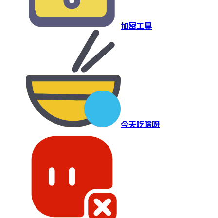
加密工具
今天吃啥呀