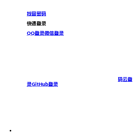
找回密码
快速登录
QQ登录
微信登录
码云登
录
GitHub登录