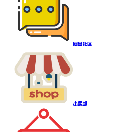
网盘社区
小卖部