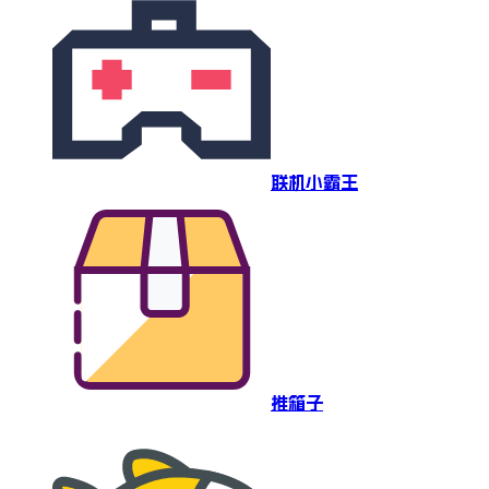
联机小霸王
推箱子