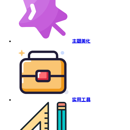
主题美化
实用工具