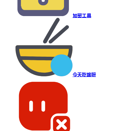
加密工具
今天吃啥呀