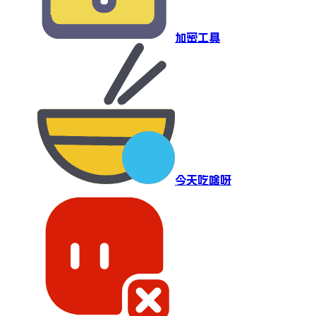
加密工具
今天吃啥呀