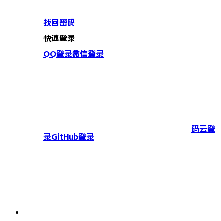
找回密码
快速登录
QQ登录
微信登录
码云登
录
GitHub登录