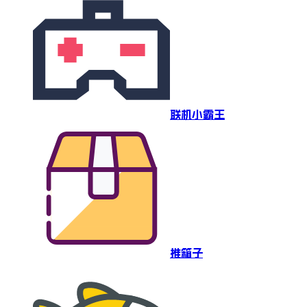
联机小霸王
推箱子