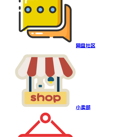
网盘社区
小卖部