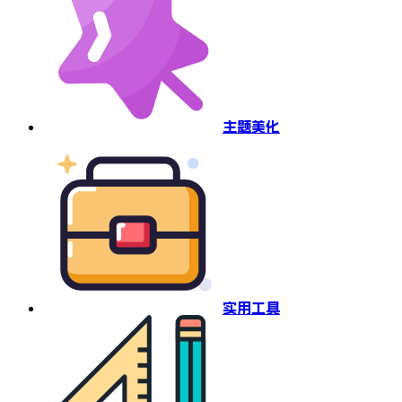
主题美化
实用工具