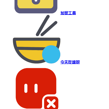
加密工具
今天吃啥呀