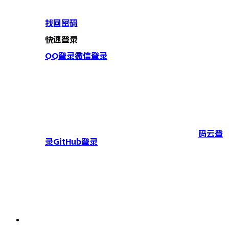
找回密码
快速登录
QQ登录
微信登录
码云登
录
GitHub登录