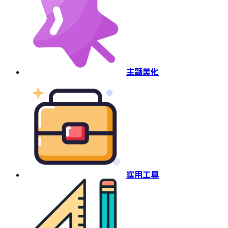
主题美化
实用工具