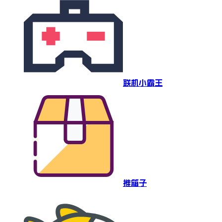
联机小霸王
推箱子