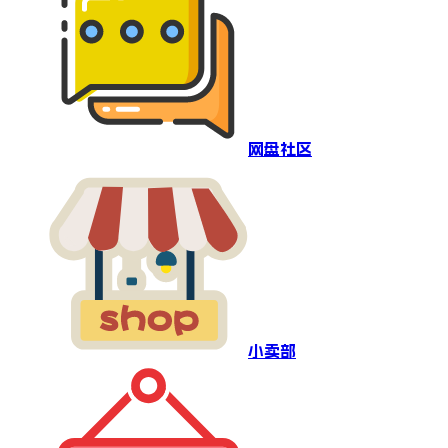
网盘社区
小卖部