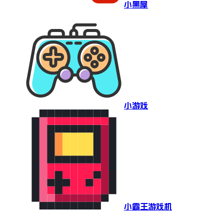
小黑屋
小游戏
小霸王游戏机