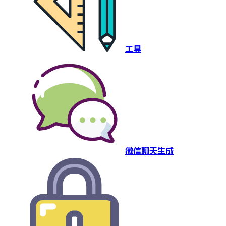
工具
微信聊天生成