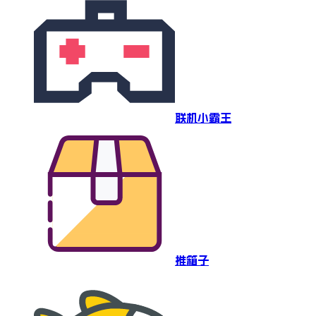
联机小霸王
推箱子