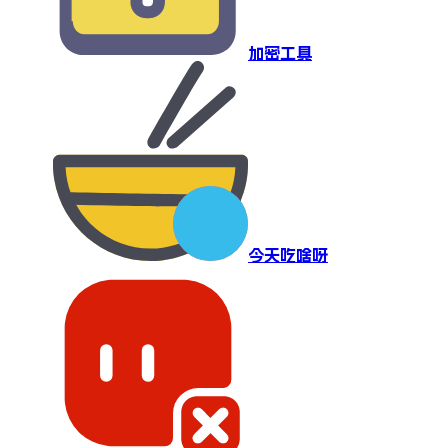
加密工具
今天吃啥呀