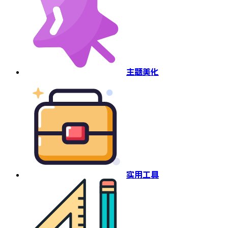
主题美化
实用工具