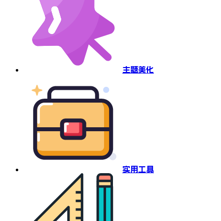
主题美化
实用工具