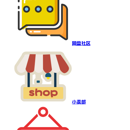
网盘社区
小卖部