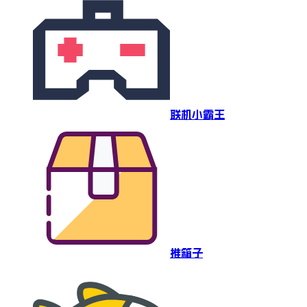
联机小霸王
推箱子