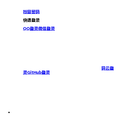
找回密码
快速登录
QQ登录
微信登录
码云登
录
GitHub登录