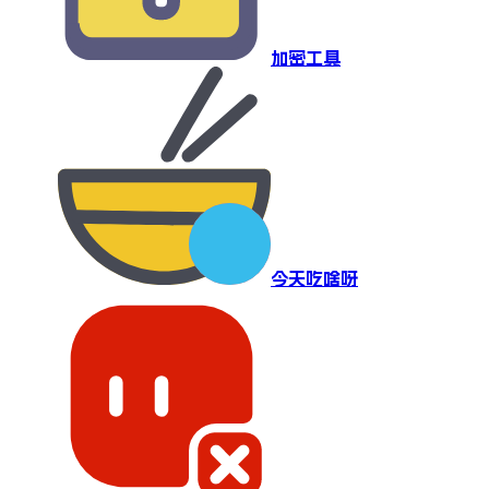
加密工具
今天吃啥呀