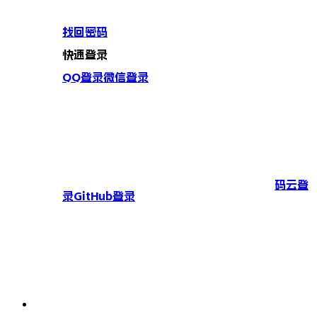
找回密码
快速登录
QQ登录
微信登录
码云登
录
GitHub登录