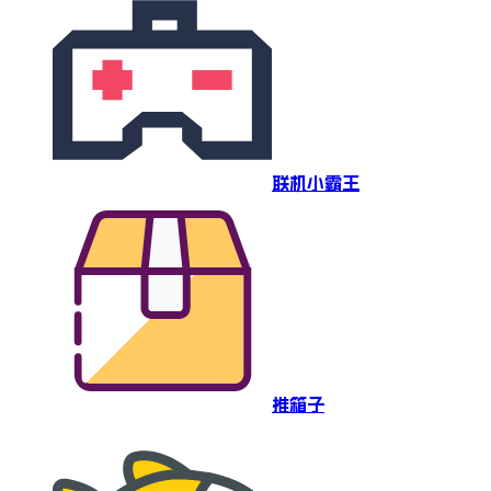
联机小霸王
推箱子