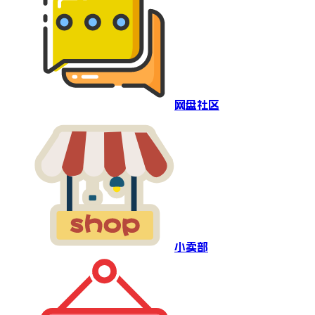
网盘社区
小卖部