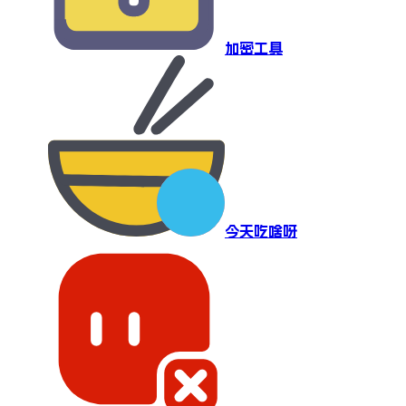
加密工具
今天吃啥呀