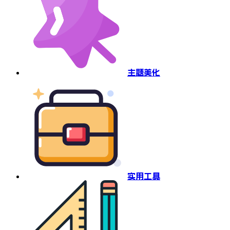
主题美化
实用工具