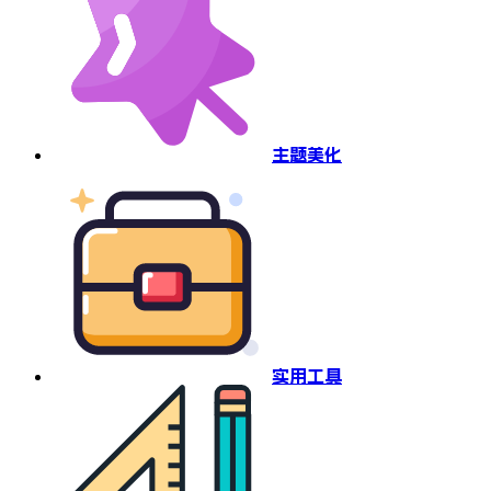
主题美化
实用工具