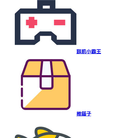
联机小霸王
推箱子