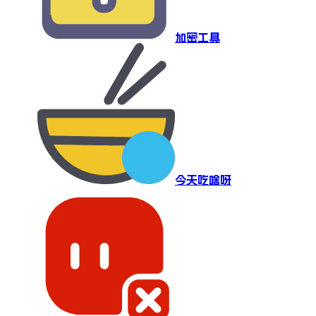
加密工具
今天吃啥呀