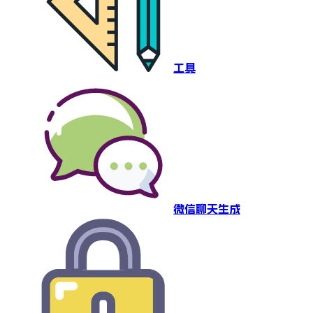
工具
微信聊天生成