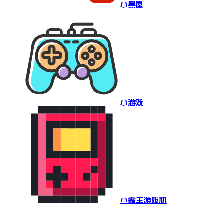
小黑屋
小游戏
小霸王游戏机