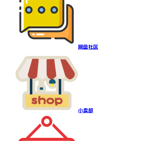
网盘社区
小卖部