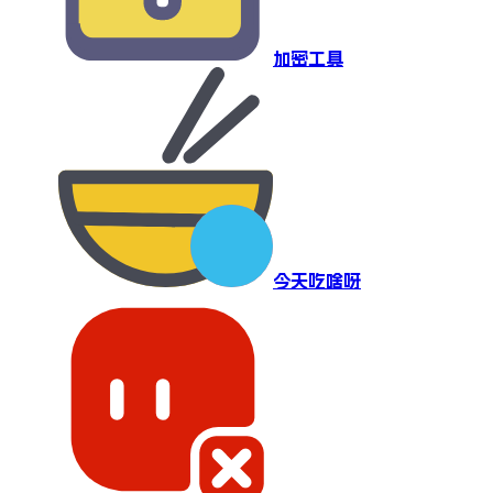
加密工具
今天吃啥呀