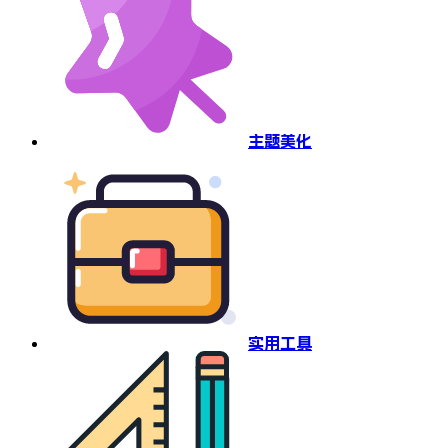
主题美化
实用工具