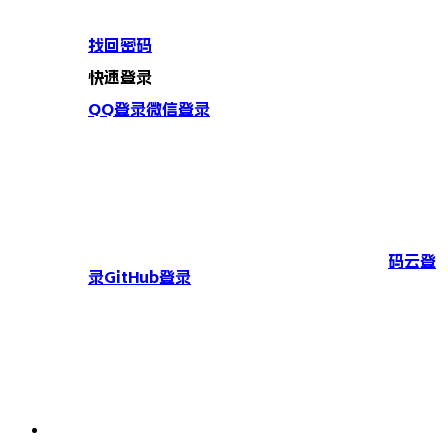
找回密码
快速登录
QQ登录
微信登录
码云登
录
GitHub登录