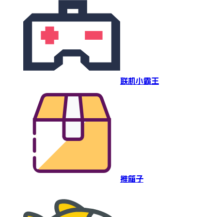
联机小霸王
推箱子