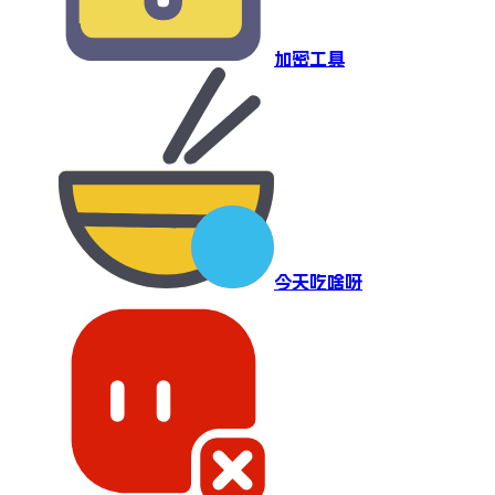
加密工具
今天吃啥呀