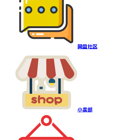
网盘社区
小卖部