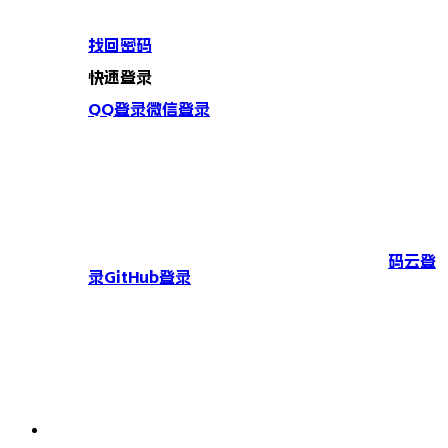
找回密码
快速登录
QQ登录
微信登录
码云登
录
GitHub登录