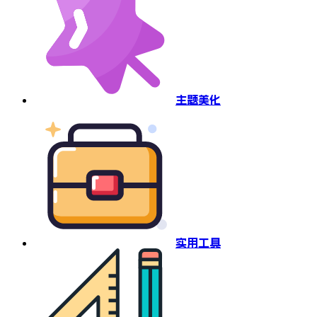
主题美化
实用工具