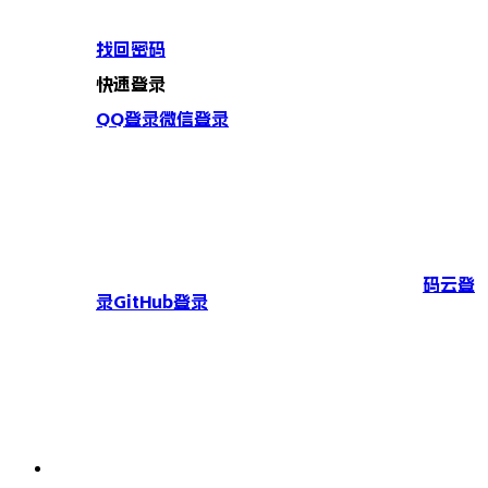
找回密码
快速登录
QQ登录
微信登录
码云登
录
GitHub登录