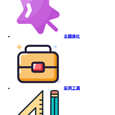
主题美化
实用工具