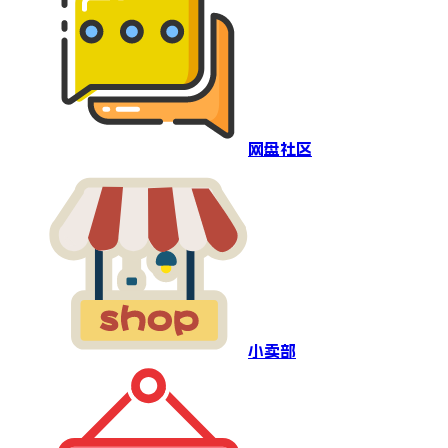
网盘社区
小卖部