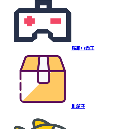
联机小霸王
推箱子