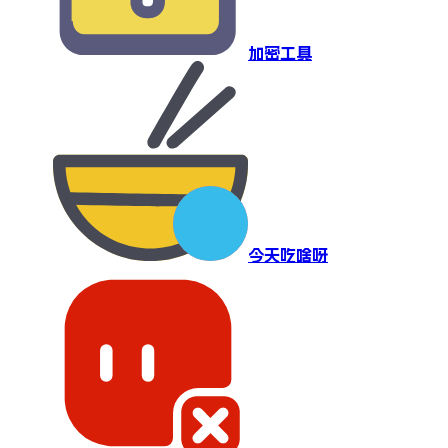
加密工具
今天吃啥呀