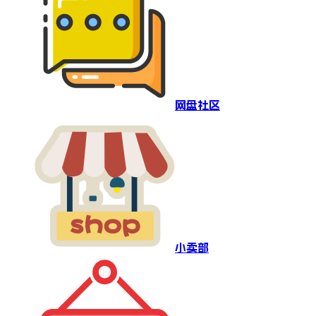
网盘社区
小卖部