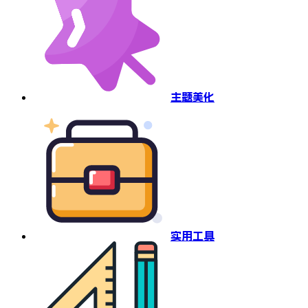
主题美化
实用工具