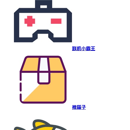
联机小霸王
推箱子