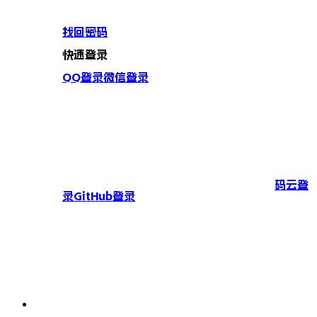
找回密码
快速登录
QQ登录
微信登录
码云登
录
GitHub登录