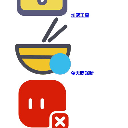
加密工具
今天吃啥呀