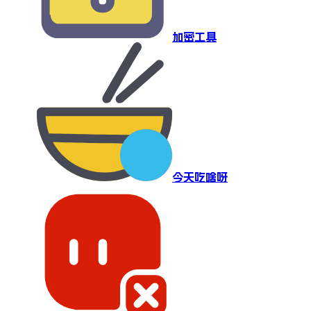
加密工具
今天吃啥呀