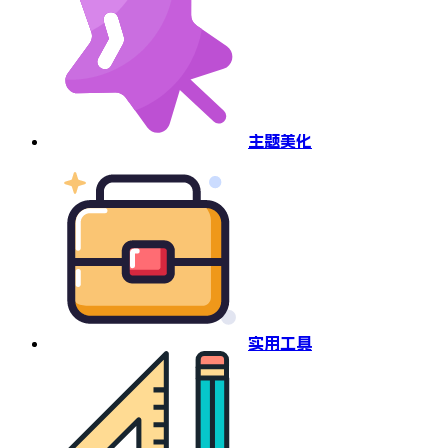
主题美化
实用工具