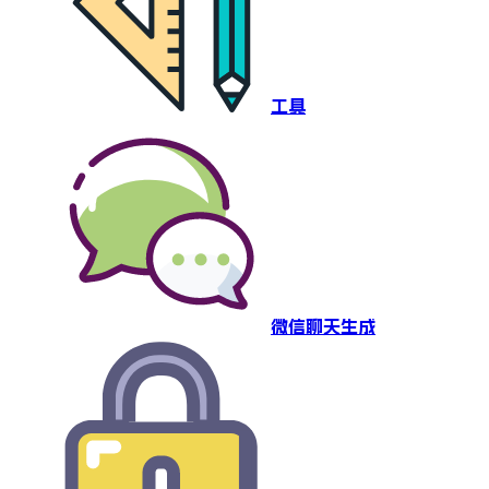
工具
微信聊天生成