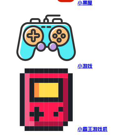
小黑屋
小游戏
小霸王游戏机