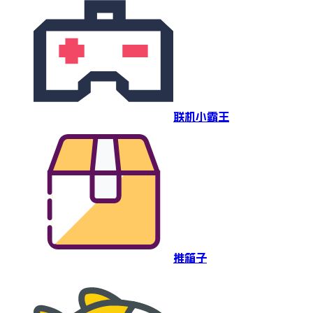
联机小霸王
推箱子